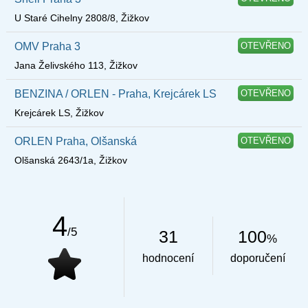
U Staré Cihelny 2808/8, Žižkov
OMV Praha 3
OTEVŘENO
Jana Želivského 113, Žižkov
BENZINA / ORLEN - Praha, Krejcárek LS
OTEVŘENO
Krejcárek LS, Žižkov
ORLEN Praha, Olšanská
OTEVŘENO
Olšanská 2643/1a, Žižkov
4
/5
31
100
%
hodnocení
doporučení