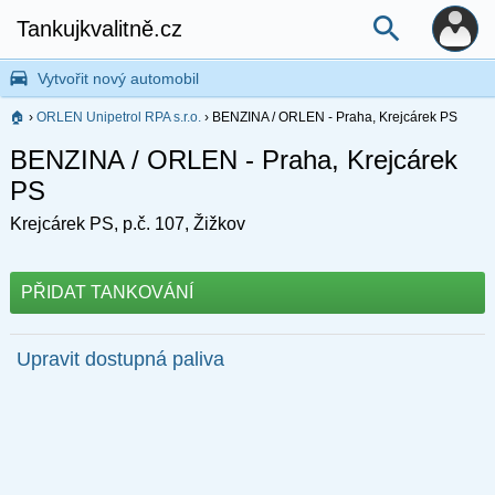
Tankujkvalitně.cz
Vytvořit nový automobil
🏠
›
ORLEN Unipetrol RPA s.r.o.
›
BENZINA / ORLEN - Praha, Krejcárek PS
BENZINA / ORLEN - Praha, Krejcárek
PS
Krejcárek PS, p.č. 107, Žižkov
PŘIDAT TANKOVÁNÍ
Upravit dostupná paliva