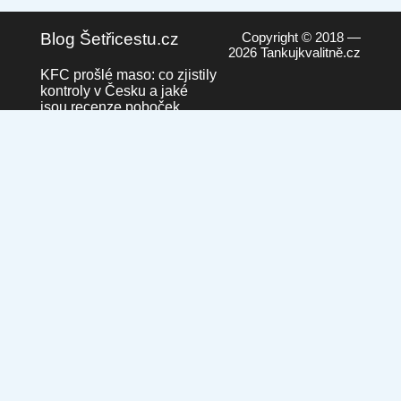
Blog Šetřicestu.cz
Copyright © 2018 —
2026 Tankujkvalitně.cz
KFC prošlé maso: co zjistily
kontroly v Česku a jaké
jsou recenze poboček
23. září 2025 v 00:19
Česká pošta převádí
pobočky na Pošty Partner.
Co to pro nás znamená?
10. září 2025 ve 20:21
Běžná paliva vs. prémiová
paliva: Vyplatí se připlatit?
4. září 2025 v 16:05
Nakupování s plným
žaludkem – Proč je lepší jít
do obchodu, když máte
nasycený žaludek
27. srpna 2025 v 10:42
Kdo je připravený, nečeká