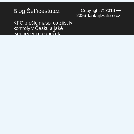
Blog Šetřicestu.cz
Copyright © 2018 —
2026 Tankujkvalitně.cz
KFC prošlé maso: co zjistily
kontroly v Česku a jaké
jsou recenze poboček
23. září 2025 v 00:19
Česká pošta převádí
pobočky na Pošty Partner.
Co to pro nás znamená?
10. září 2025 ve 20:21
Běžná paliva vs. prémiová
paliva: Vyplatí se připlatit?
4. září 2025 v 16:05
Nakupování s plným
žaludkem – Proč je lepší jít
do obchodu, když máte
nasycený žaludek
27. srpna 2025 v 10:42
Kdo je připravený, nečeká
před zamčenými dveřmi