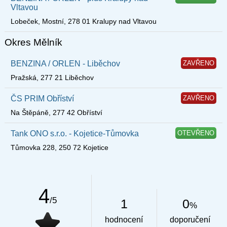
Vltavou
Lobeček, Mostní, 278 01 Kralupy nad Vltavou
Okres Mělník
BENZINA / ORLEN - Liběchov
ZAVŘENO
Pražská, 277 21 Liběchov
ČS PRIM Obříství
ZAVŘENO
Na Štěpáně, 277 42 Obříství
Tank ONO s.r.o. - Kojetice-Tůmovka
OTEVŘENO
Tůmovka 228, 250 72 Kojetice
4
/5
1
0
%
hodnocení
doporučení