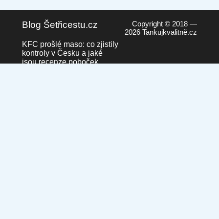
Blog Šetřicestu.cz
Copyright © 2018 —
2026 Tankujkvalitně.cz
KFC prošlé maso: co zjistily
kontroly v Česku a jaké
jsou recenze poboček
23. září 2025 v 00:19
Česká pošta převádí
pobočky na Pošty Partner.
Co to pro nás znamená?
10. září 2025 ve 20:21
Běžná paliva vs. prémiová
paliva: Vyplatí se připlatit?
4. září 2025 v 16:05
Nakupování s plným
žaludkem – Proč je lepší jít
do obchodu, když máte
nasycený žaludek
27. srpna 2025 v 10:42
Kdo je připravený, nečeká