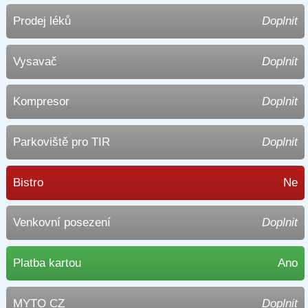
Prodej léků
Doplnit
Vysavač
Doplnit
Kompresor
Doplnit
Parkoviště pro TIR
Doplnit
Bistro
Ne
Venkovní posezení
Doplnit
Platba kartou
Ano
MYTO CZ
Doplnit