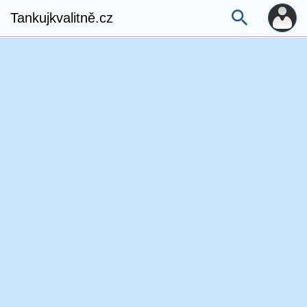
Tankujkvalitně.cz